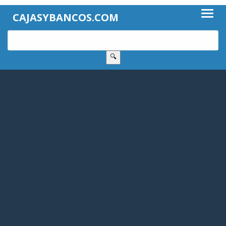
CAJASYBANCOS.COM
🔍