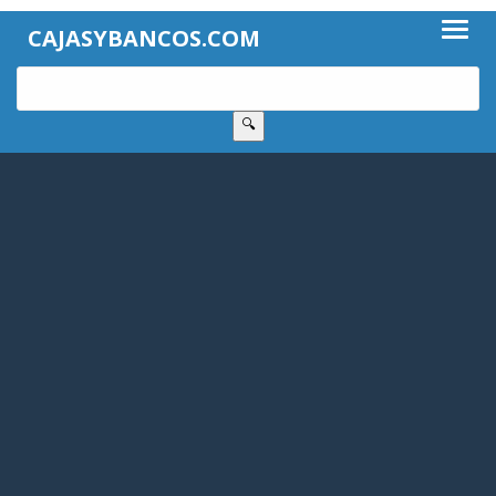
CAJASYBANCOS.COM
🔍