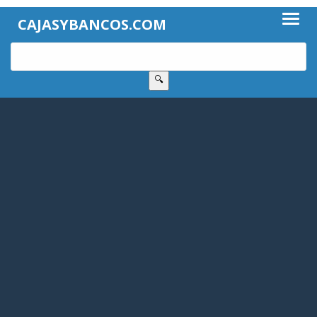
CAJASYBANCOS.COM
🔍