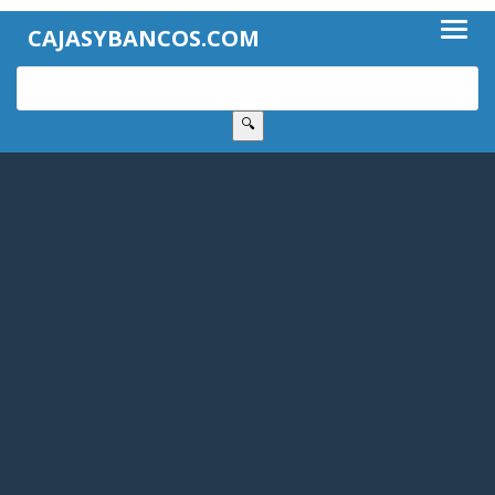
CAJASYBANCOS.COM
🔍