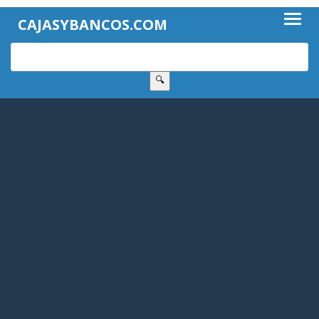
CAJASYBANCOS.COM
🔍