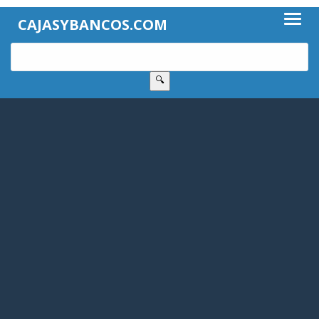
CAJASYBANCOS.COM
🔍