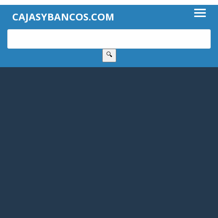
CAJASYBANCOS.COM
🔍