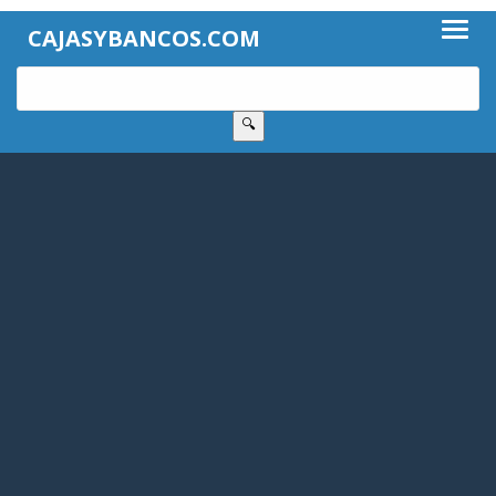
CAJASYBANCOS.COM
🔍