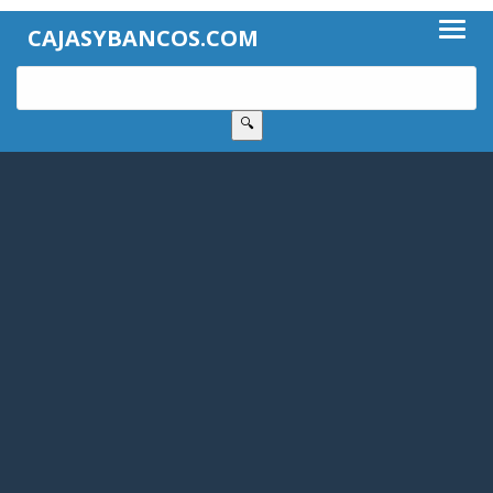
CAJASYBANCOS.COM
🔍