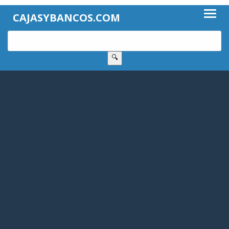
CAJASYBANCOS.COM
🔍