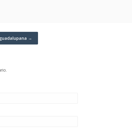
a guadalupana →
rio.