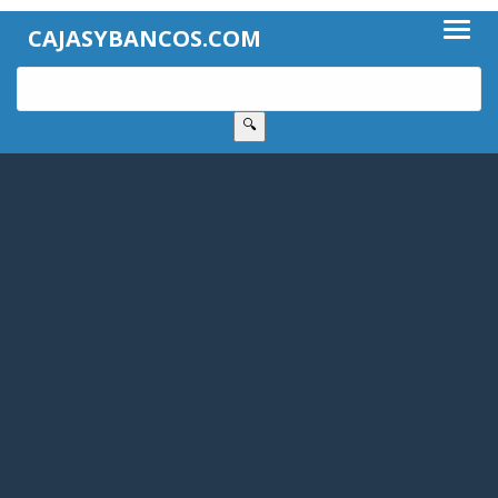
CAJASYBANCOS.COM
🔍