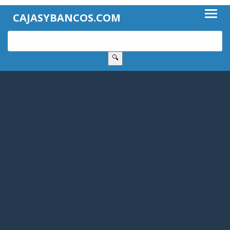
CAJASYBANCOS.COM
🔍