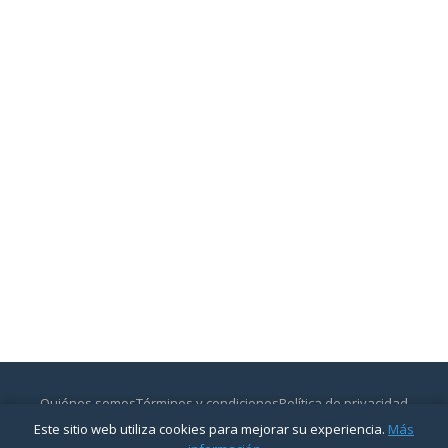
Quiénes somos
Términos y condiciones
Política de privacidad
Contactar
Este sitio web utiliza cookies para mejorar su experiencia.
Más
© 2026
CajasyBancos.com
— Todos los derechos reservados.