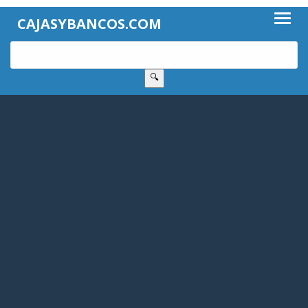
CAJASYBANCOS.COM
🔍