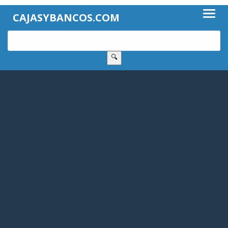
CAJASYBANCOS.COM
🔍