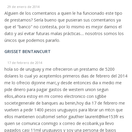
29 de enero de 2014
Alguien de los comentarios a quien le ha funcionado este tipo
de prestamos? Sería bueno que pusieran sus comentarios ya
que el "banco" no contesta, por lo mismo es mejor darnos el
dato y así evitar futuras malas prácticas.... nosotros somos los
únicos que podemos pararlo.
GRISSET BENTANCURT
17 de febrero de 2014
hola so de uruguay y me ofrecieron un prestamo de 5200
dolares lo cual yo aceptemlos primeros dias de febrero del 2014
me lo ofrecio dijonne marc,y desde entonces dia x medio me
pide dinero para pagar gastos de western union segun
ellos,ahora estoy en mi correo electronico con sgbbe
societegenerale de banques au benin,hoy dia 17 de febrero me
vuelven a pedir 1400 pesos uruguayos para librar un mtcn que
ellos mantienen ocultomel señor gauthier laurent@live153fr es
quien se comunica conmigo x correo de ecobank,ya llevo
pagados casi 11mil uruguayos y soy una persona de bajos