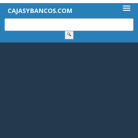
CAJASYBANCOS.COM
🔍