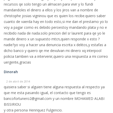
recursos qe solo tengo un almacen para vivir y lo fundi
mandandoles el dinero a ellos y los jiros van a nombre de
christophe josias vigninou que es quien los recibe.quiero saber
cuanto de vaerda hay en todo esto,si me dan el prestamo yo lo
voy a pagar como es debido peroestoy mandando plata y no e
recibido nada de nada.solo precion del sr laurent para qe yo le
mande dinero x un supuesto mtcn,quien responde x esto ?
nadie?yo voy a hacer una denuncia escrita x delitos,y estafas a
dicho banco y quiero qe me devulvan mi dinero xq interpool
policia tambien va a intervenir,quiero una respuesta a mi correo
uergente,gracias
Dinorah
2 de abril de 2014
quisiera saber si alguien tiene alguna respuesta al respecto ya
que me esta pasando igual, el contacto que tengo es
bancofortunero2@gmail.com y un nombre MOHAMED ALABI
BISSIRIOU
y otra persona Henriquez Fulgencio.