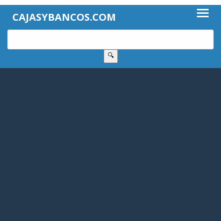
CAJASYBANCOS.COM
🔍