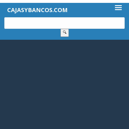
CAJASYBANCOS.COM
🔍