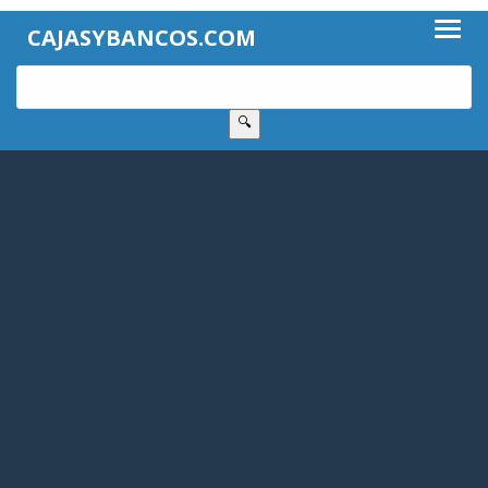
CAJASYBANCOS.COM
🔍