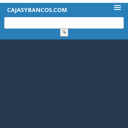
CAJASYBANCOS.COM
🔍