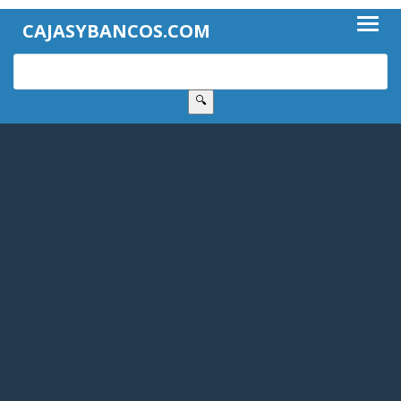
CAJASYBANCOS.COM
🔍