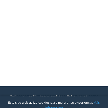
Quiénes somos
Términos y condiciones
Política de privacidad
Contactar
Este sitio web utiliza cookies para mejorar su experiencia.
Más
© 2026
CajasyBancos.com
— Todos los derechos reservados.
información