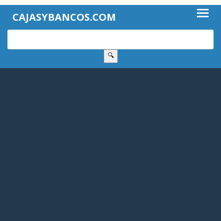
CAJASYBANCOS.COM
🔍