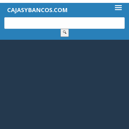
CAJASYBANCOS.COM
🔍