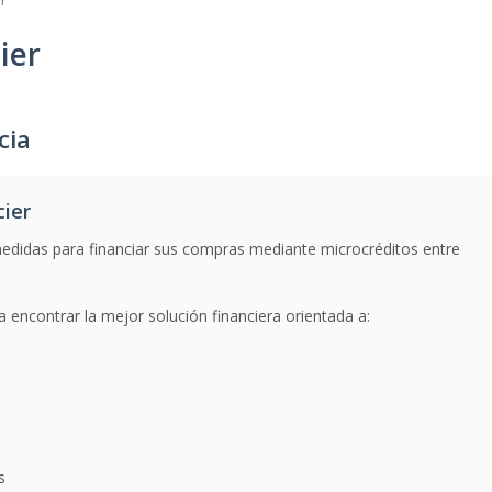
r
ier
cia
cier
didas para financiar sus compras mediante microcréditos entre
a encontrar la mejor solución financiera orientada a:
s