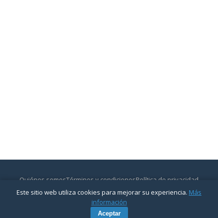
Quiénes somos
Términos y condiciones
Política de privacidad
Contactar
Este sitio web utiliza cookies para mejorar su experiencia.
Más
© 2026
CajasyBancos.com
— Todos los derechos reservados.
información
Aceptar