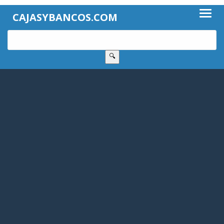
CAJASYBANCOS.COM
🔍