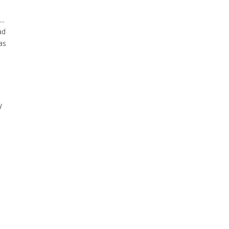
..
ad
as
y