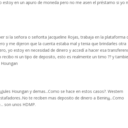
o estoy en un apuro de moneda pero no me asen el préstamo si yo 
r si la señora o señorita Jacqueline Rojas, trabaja en la plataforma 
ero y me dijeron que la cuenta estaba mal y tenia que brindarles otra
ero, yo estoy en necesidad de dinero y accedí a hacer esa transferen
 recibo ni un tipo de deposito, esto es realmente un timo ?? y tambi
s Houngan
¡¡Jules Houngan y demas...Como se hace en estos casos?. Western
stafadores..No te reciben mas deposito de dinero a Benin¡¡¡...Como
e... son unos HDMP.