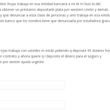
eline Rojas trabaja en esa entidad bancaria a mi tb m hizo lo.del
 obtener un préstamo depositarle plata por western Unión y demás ..
y que denunciar a esta clase de personas y sino trabaja en esa entid
ste banco que los nombra tiene que denunciarla por estafadora graci
e rojas trabaja con ustedes m están pidiendo q deposite 95 dolares ho
ontrato y ahora quiere q l deposite el dinero para el seguro y
to por wester ayuda urgente