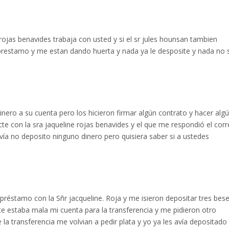
 rojas benavides trabaja con usted y si el sr jules hounsan tambien
 prestamo y me estan dando huerta y nada ya le desposite y nada no 
nero a su cuenta pero los hicieron firmar algún contrato y hacer alg
te con la sra jaqueline rojas benavides y el que me respondió el cor
avía no deposito ninguno dinero pero quisiera saber si a ustedes
préstamo con la Sñr jacqueline. Roja y me isieron depositar tres bes
e estaba mala mi cuenta para la transferencia y me pidieron otro
a transferencia me volvian a pedir plata y yo ya les avía depositado