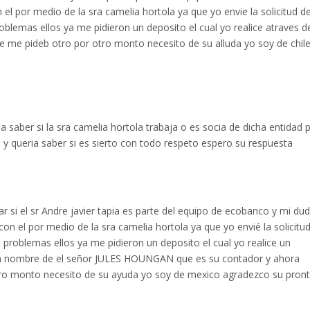
el por medio de la sra camelia hortola ya que yo envie la solicitud d
roblemas ellos ya me pidieron un deposito el cual yo realice atraves d
 me pideb otro por otro monto necesito de su alluda yo soy de chil
 saber si la sra camelia hortola trabaja o es socia de dicha entidad 
y queria saber si es sierto con todo respeto espero su respuesta
 si el sr Andre javier tapia es parte del equipo de ecobanco y mi du
on el por medio de la sra camelia hortola ya que yo envié la solicitu
s problemas ellos ya me pidieron un deposito el cual yo realice un
r a nombre de el señor JULES HOUNGAN que es su contador y ahora
ro monto necesito de su ayuda yo soy de mexico agradezco su pron