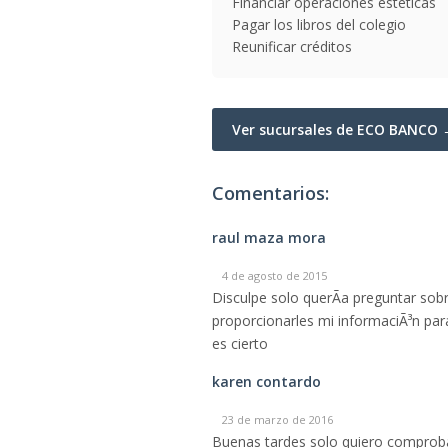
Financiar operaciones estéticas
Pagar los libros del colegio
Reunificar créditos
Ver sucursales de ECO BANCO
Comentarios:
raul maza mora
4 de agosto de 2015
Disculpe solo querÃ­a preguntar s
proporcionarles mi informaciÃ³n para
es cierto
karen contardo
23 de marzo de 2016
Buenas tardes solo quiero comprobar