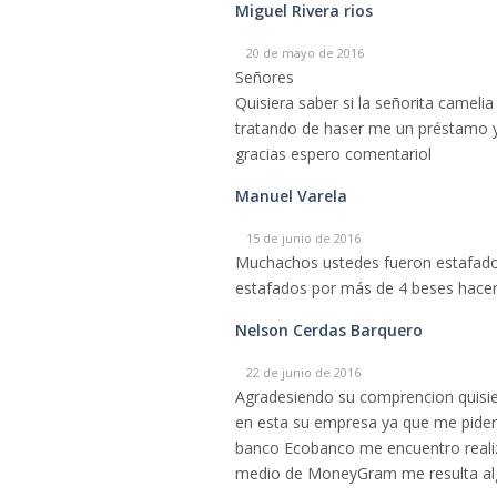
Miguel Rivera rios
20 de mayo de 2016
Señores
Quisiera saber si la señorita cameli
tratando de haser me un préstamo y
gracias espero comentariol
Manuel Varela
15 de junio de 2016
Muchachos ustedes fueron estafados
estafados por más de 4 beses hacer
Nelson Cerdas Barquero
22 de junio de 2016
Agradesiendo su comprencion quisi
en esta su empresa ya que me piden
banco Ecobanco me encuentro realiz
medio de MoneyGram me resulta algo