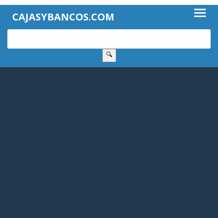
CAJASYBANCOS.COM
🔍