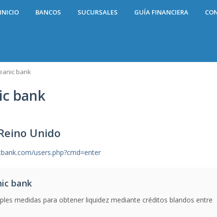
INICIO
BANCOS
SUCURSALES
GUÍA FINANCIERA
CO
ceanic bank
ic bank
 Reino Unido
icbank.com/users.php?cmd=enter
nic bank
ples medidas para obtener liquidez mediante créditos blandos entre