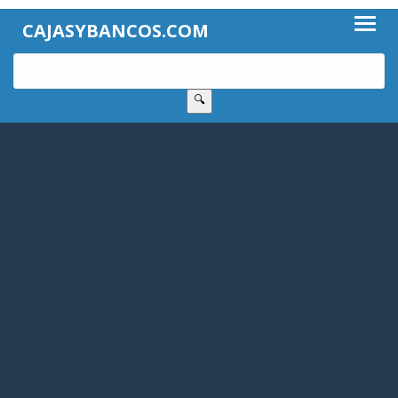
CAJASYBANCOS.COM
🔍