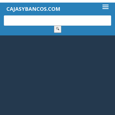
CAJASYBANCOS.COM
🔍