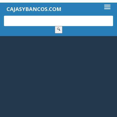
CAJASYBANCOS.COM
🔍