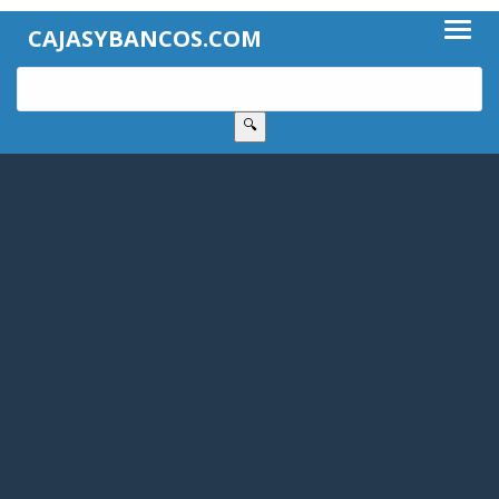
CAJASYBANCOS.COM
🔍