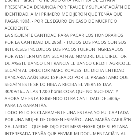
PRESENTADA DENUNCIA POR FRAUDE Y SUPLANTACIÃ“N DE
IDENTIDAD. A MI PRIMERO ME DIJERON QUE TENÃA QUE
PAGAR 180â‚¬ POR EL.SEGURO EN CASO DE MUERTE O
ACCIDENTE.
LA SIGUIENTE CANTIDAD PARA PAGAR LOS HONORARIOS
POR LA CANTIDAD DE 285â‚¬ TODOS LOS PAGOS CON SUS
INTERESES INCLUIDOS LOS PAGOS FUERON INGRESADOS
POR WESTERN UNION SEGÃšN AL NOMBRE DEL DIRECTOR
DE Ã‰STE BANCO EN FRANCIA EL BANCO CREDIT AGRICOLE.
SEGÃšN AL DIRECTOR MARC KOAUSSI DE DICHA ENTIDAD
BANCARIA AÃšN SIGO ESPERADO POR EL PRÃ‰STAMO QUE
SEGÃšN ESTE SR LO HIBA A RECIBÃ EL VIERNES DÃA
30/09/16... A LAS 17:00 horas.COSA QUE NO SUCEDIÃ“. Y
AHORA ME ESTÃ EXIGIENDO OTRA CANTIDAD DE 580â‚¬
PARA LA GARANTÃA.
TODO ESTO ES CLARAMENTE UNA ESTAFA YO FUI CAPTADA
POR UNA MUJER DE ORIGEN ESPAÃ‘OL ANA MARÃA CARRIÃ“N
GALLARDO .. QUE ME DIJO POR MESSENGER QUE SI ESTABA
INTERESADA TENÃA QUE ENVIAR MI DOCUMENTACIÃ“N AL