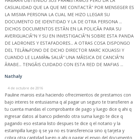
HABÃAN OBTENIDO SUS PRÃ‰STAMOS PERO DA LA
CASUALIDAD QUE LA QUE ME CONTACTÃ“ POR MENSEGER ES
LA MISMA PERSONA LA CUAL ME HIZO LLEGAR SU
DOCUMENTO DE IDENTIDAD Y LA DE OTRA PERSONA ...
DICHOS DOCUMENTOS ESTÃN EN LA POLICÃA PARA SU
AVERIGUACIÃ“N Y SU EN INVESTIGACIÃ“N SOBRE ESTA PANDA
DE LADRONES Y ESTAFADORES... A OTRAS COSA DISPONGO
DEL TELÃ‰FONO DE DICHO DIRECTOR MARC KOUASSI Y
CUANDO LE LLAMÃ‰ SALIÃ“ UNA MÃšSICA DE CANCIÃ“N
ÃRABE... TENGÃIS CUIDADO CON ESTA RED DE MAFIAS ...
Nathaly
4 de octubre de 2016
Pauline marois esta haciendo ofrecimientos de prestamos con
bajo interes te entusiasma q al pagar un seguro te transfieren a
tu cuenta mandas el comprobante de pago y luego dice q ahi q
ingresar datos al banco pidiendo otra suma luego te dice q
pagando eso estaria listo despues te dice q el notario y la
estampilla luego q se ya no es transferencia sino q tarjeta y
cobra otra cantidad luego q ahi q pagar el envio del documento