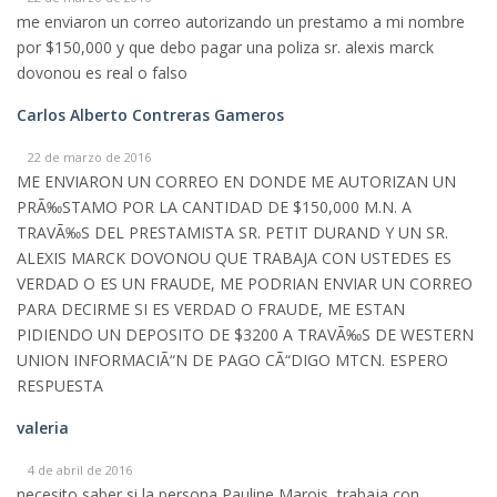
me enviaron un correo autorizando un prestamo a mi nombre
por $150,000 y que debo pagar una poliza sr. alexis marck
dovonou es real o falso
Carlos Alberto Contreras Gameros
22 de marzo de 2016
ME ENVIARON UN CORREO EN DONDE ME AUTORIZAN UN
PRÃ‰STAMO POR LA CANTIDAD DE $150,000 M.N. A
TRAVÃ‰S DEL PRESTAMISTA SR. PETIT DURAND Y UN SR.
ALEXIS MARCK DOVONOU QUE TRABAJA CON USTEDES ES
VERDAD O ES UN FRAUDE, ME PODRIAN ENVIAR UN CORREO
PARA DECIRME SI ES VERDAD O FRAUDE, ME ESTAN
PIDIENDO UN DEPOSITO DE $3200 A TRAVÃ‰S DE WESTERN
UNION INFORMACIÃ“N DE PAGO CÃ“DIGO MTCN. ESPERO
RESPUESTA
valeria
4 de abril de 2016
necesito saber si la persona Pauline Marois, trabaja con