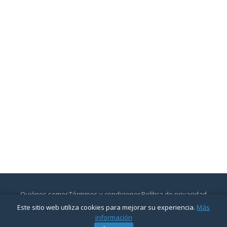
Quiénes somos
Términos y condiciones
Política de privacidad
Contactar
Este sitio web utiliza cookies para mejorar su experiencia.
Más
© 2026
CajasyBancos.com
— Todos los derechos reservados.
información