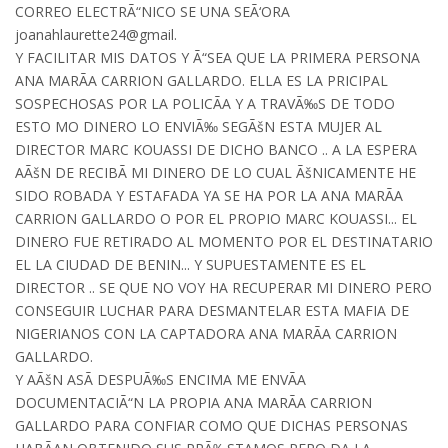
CORREO ELECTRÃ“NICO SE UNA SEÃ‘ORA
joanahlaurette24@gmail.
Y FACILITAR MIS DATOS Y Ã“SEA QUE LA PRIMERA PERSONA
ANA MARÃA CARRION GALLARDO. ELLA ES LA PRICIPAL
SOSPECHOSAS POR LA POLICÃA Y A TRAVÃ‰S DE TODO
ESTO MO DINERO LO ENVIÃ‰ SEGÃšN ESTA MUJER AL
DIRECTOR MARC KOUASSI DE DICHO BANCO .. A LA ESPERA
AÃšN DE RECIBÃ MI DINERO DE LO CUAL ÃšNICAMENTE HE
SIDO ROBADA Y ESTAFADA YA SE HA POR LA ANA MARÃA
CARRION GALLARDO O POR EL PROPIO MARC KOUASSI... EL
DINERO FUE RETIRADO AL MOMENTO POR EL DESTINATARIO
EL LA CIUDAD DE BENIN... Y SUPUESTAMENTE ES EL
DIRECTOR .. SE QUE NO VOY HA RECUPERAR MI DINERO PERO
CONSEGUIR LUCHAR PARA DESMANTELAR ESTA MAFIA DE
NIGERIANOS CON LA CAPTADORA ANA MARÃA CARRION
GALLARDO.
Y AÃšN ASÃ DESPUÃ‰S ENCIMA ME ENVÃA
DOCUMENTACIÃ“N LA PROPIA ANA MARÃA CARRION
GALLARDO PARA CONFIAR COMO QUE DICHAS PERSONAS