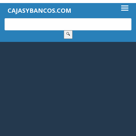
CAJASYBANCOS.COM
🔍