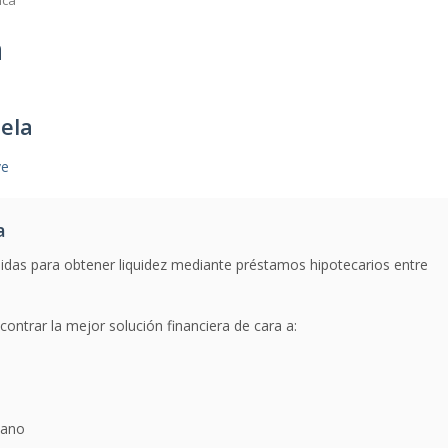
nca
a
ela
ve
a
idas para obtener liquidez mediante préstamos hipotecarios entre
ontrar la mejor solución financiera de cara a:
mano