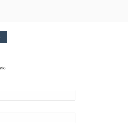
→
rio.