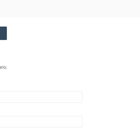
→
rio.