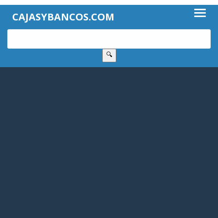
CAJASYBANCOS.COM
🔍