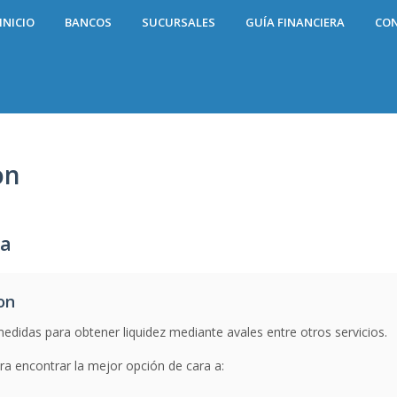
INICIO
BANCOS
SUCURSALES
GUÍA FINANCIERA
CO
n
on
ia
on
medidas para obtener liquidez mediante avales entre otros servicios.
a encontrar la mejor opción de cara a: