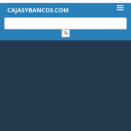
CAJASYBANCOS.COM
🔍