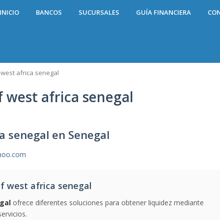
INICIO
BANCOS
SUCURSALES
GUÍA FINANCIERA
CO
 west africa senegal
f west africa senegal
ca senegal en Senegal
ahoo.com
f west africa senegal
gal
ofrece diferentes soluciones para obtener liquidez mediante
ervicios.