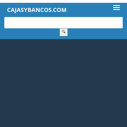
CAJASYBANCOS.COM
🔍