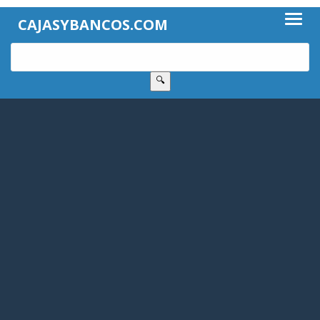
CAJASYBANCOS.COM
🔍