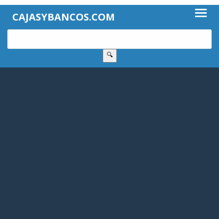
CAJASYBANCOS.COM
🔍