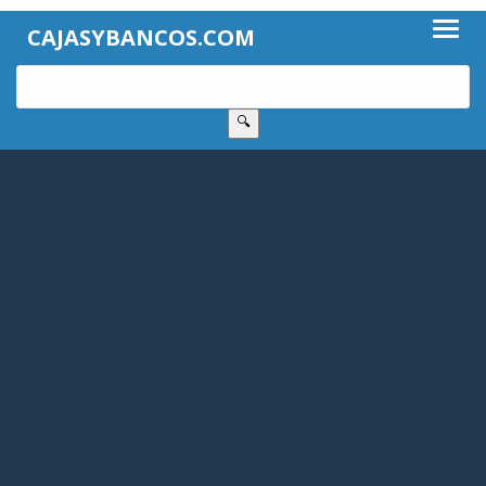
CAJASYBANCOS.COM
🔍