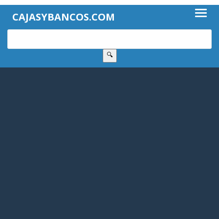
CAJASYBANCOS.COM
🔍