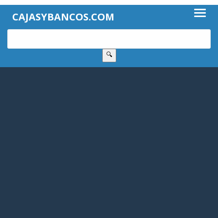
CAJASYBANCOS.COM
🔍