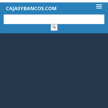
CAJASYBANCOS.COM
🔍