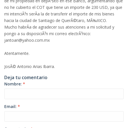
de mi propiedad en depÃ³sito en ese Banco, argumentando que
no he cubierto el COT que tiene un importe de 230 USD, ya que
mi intenciÃ³n serÃ­a la de transferir el importe de mis bienes
hacia la ciudad de Santiago de QuerÃ©taro, MÃ‰XICO.
Mucho habrÃ­a de agradecer sus atenciones a mi solicitud y
pongo a su disposiciÃ³n mi correo electrÃ³nico:
jantoari@yahoo.com.mx
Atentamente.
JosÃ© Antonio Arias Ibarra.
Deja tu comentario
Nombre:
*
Email:
*