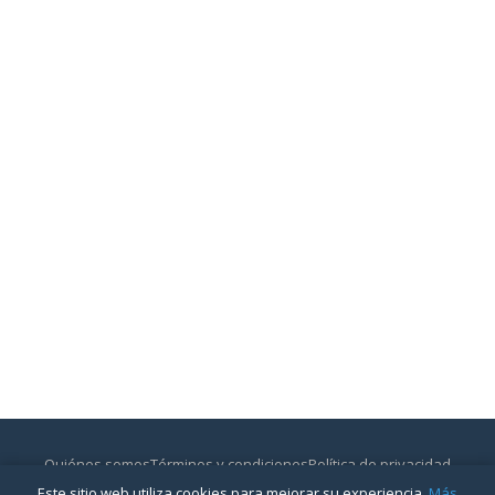
Quiénes somos
Términos y condiciones
Política de privacidad
Contactar
Este sitio web utiliza cookies para mejorar su experiencia.
Más