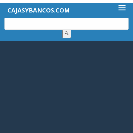
CAJASYBANCOS.COM
🔍