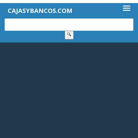
CAJASYBANCOS.COM
🔍